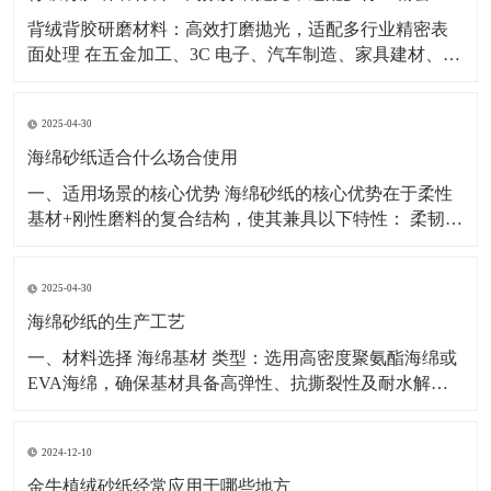
背绒背胶研磨材料：高效打磨抛光，适配多行业精密表
面处理 在五金加工、3C 电子、汽车制造、家具建材、塑
胶五金等行业，表面打磨、抛光、去毛刺工序直接影响
产品外观与装配质量，背绒、背胶类研磨材料凭借使用
2025-04-30
便捷、切削稳定、适配性强等特点，成为工业表面处理
的常用耗材。 背绒砂纸采用植绒工艺，搭配气动打
海绵砂纸适合什么场合使用
一、适用场景的核心优势 海绵砂纸的核心优势在于柔性
基材+刚性磨料的复合结构，使其兼具以下特性： 柔韧贴
合性：海绵基材可随工件表面曲率自适应形变，确保磨
削压力均匀分布； 缓冲减震性：通过海绵弹性吸收冲击
2025-04-30
力，避免传统砂纸因局部压力集中导致的工件损伤； 多
孔排屑性：三维网状结构可快速排出磨屑，防止砂纸
海绵砂纸的生产工艺
一、材料选择 海绵基材 类型：选用高密度聚氨酯海绵或
EVA海绵，确保基材具备高弹性、抗撕裂性及耐水解
性。 规格：厚度通常为3-10mm，密度控制在30-
50kg/m3，以平衡支撑性与柔韧性。 预处理：需经超声波
2024-12-10
清洗去除表面油污，并通过热压定型消除内部应力，避
免后续加工变形。 磨料 种类：常用氧化铝
金牛植绒砂纸经常应用于哪些地方