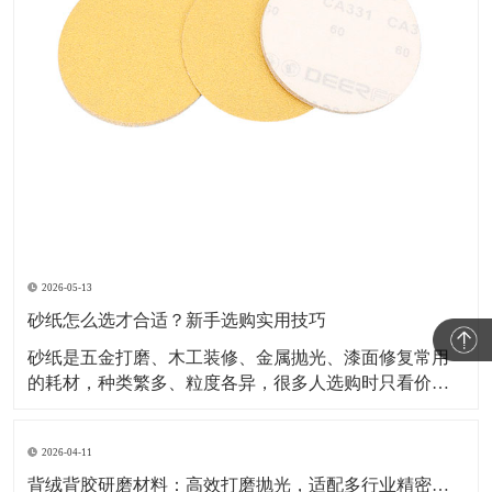
2026-05-13
砂纸怎么选才合适？新手选购实用技巧
砂纸是五金打磨、木工装修、金属抛光、漆面修复常用
的耗材，种类繁多、粒度各异，很多人选购时只看价
格，容易出现打磨粗糙、划伤表面、抛光不到位等问
题。掌握正确选型方法，才能选到适配工况、耐用好用
2026-04-11
的砂纸。 选砂纸首先看粒度目数，目数越低颗粒越粗，
适合粗磨、除锈、去毛刺；目数越
背绒背胶研磨材料：高效打磨抛光，适配多行业精密表面处理