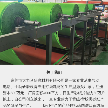
关于我们
东莞市大力马研磨材料有限公司是一家专业从事气动、
电动、手动研磨设备专用打磨耗材的生产型源头厂家，注册
资本600万元，厂房面积4000平方，日生产砂纸片能力50万片
以上，自公司创立以来，一直专业致力于背绒/背胶类砂纸产
品的研发与生产。 我们生产的产品包括韩国进口背绒海