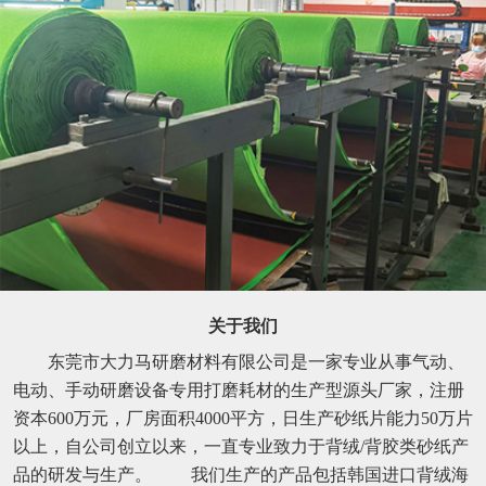
关于我们
东莞市大力马研磨材料有限公司是一家专业从事气动、
电动、手动研磨设备专用打磨耗材的生产型源头厂家，注册
资本600万元，厂房面积4000平方，日生产砂纸片能力50万片
以上，自公司创立以来，一直专业致力于背绒/背胶类砂纸产
品的研发与生产。 我们生产的产品包括韩国进口背绒海