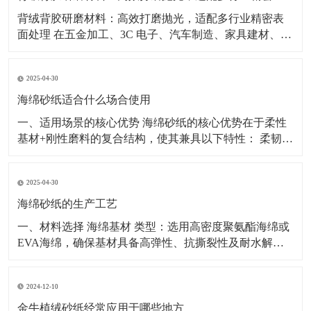
背绒背胶研磨材料：高效打磨抛光，适配多行业精密表
面处理 在五金加工、3C 电子、汽车制造、家具建材、塑
胶五金等行业，表面打磨、抛光、去毛刺工序直接影响
产品外观与装配质量，背绒、背胶类研磨材料凭借使用
2025-04-30
便捷、切削稳定、适配性强等特点，成为工业表面处理
的常用耗材。 背绒砂纸采用植绒工艺，搭配气动打
海绵砂纸适合什么场合使用
一、适用场景的核心优势 海绵砂纸的核心优势在于柔性
基材+刚性磨料的复合结构，使其兼具以下特性： 柔韧贴
合性：海绵基材可随工件表面曲率自适应形变，确保磨
削压力均匀分布； 缓冲减震性：通过海绵弹性吸收冲击
2025-04-30
力，避免传统砂纸因局部压力集中导致的工件损伤； 多
孔排屑性：三维网状结构可快速排出磨屑，防止砂纸
海绵砂纸的生产工艺
一、材料选择 海绵基材 类型：选用高密度聚氨酯海绵或
EVA海绵，确保基材具备高弹性、抗撕裂性及耐水解
性。 规格：厚度通常为3-10mm，密度控制在30-
50kg/m3，以平衡支撑性与柔韧性。 预处理：需经超声波
2024-12-10
清洗去除表面油污，并通过热压定型消除内部应力，避
免后续加工变形。 磨料 种类：常用氧化铝
金牛植绒砂纸经常应用于哪些地方