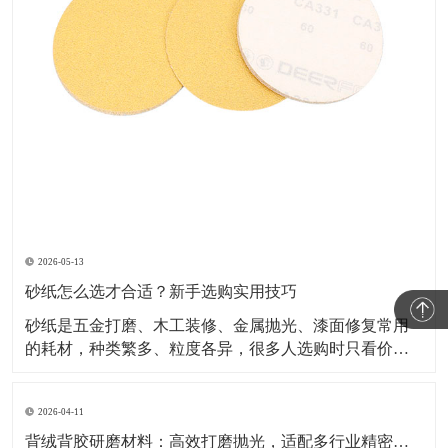
2026-05-13
砂纸怎么选才合适？新手选购实用技巧
砂纸是五金打磨、木工装修、金属抛光、漆面修复常用
的耗材，种类繁多、粒度各异，很多人选购时只看价
格，容易出现打磨粗糙、划伤表面、抛光不到位等问
题。掌握正确选型方法，才能选到适配工况、耐用好用
2026-04-11
的砂纸。 选砂纸首先看粒度目数，目数越低颗粒越粗，
适合粗磨、除锈、去毛刺；目数越
背绒背胶研磨材料：高效打磨抛光，适配多行业精密表面处理