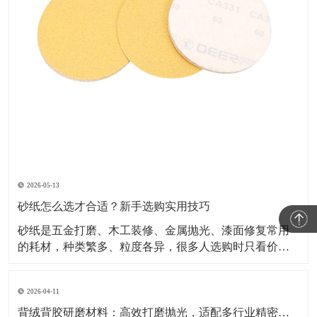
2026-05-13
砂纸怎么选才合适？新手选购实用技巧
砂纸是五金打磨、木工装修、金属抛光、漆面修复常用
的耗材，种类繁多、粒度各异，很多人选购时只看价
格，容易出现打磨粗糙、划伤表面、抛光不到位等问
题。掌握正确选型方法，才能选到适配工况、耐用好用
2026-04-11
的砂纸。 选砂纸首先看粒度目数，目数越低颗粒越粗，
适合粗磨、除锈、去毛刺；目数越
背绒背胶研磨材料：高效打磨抛光，适配多行业精密表面处理