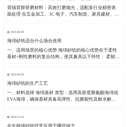
背绒背胶研磨材料：高效打磨抛光，适配多行业精密表
面处理 在五金加工、3C 电子、汽车制造、家具建材、塑
胶五金等行业，表面打磨、抛光、去毛刺工序直接影响
产品外观与装配质量，背绒、背胶类研磨材料凭借使用
2025-04-30
便捷、切削稳定、适配性强等特点，成为工业表面处理
的常用耗材。 背绒砂纸采用植绒工艺，搭配气动打
海绵砂纸适合什么场合使用
一、适用场景的核心优势 海绵砂纸的核心优势在于柔性
基材+刚性磨料的复合结构，使其兼具以下特性： 柔韧贴
合性：海绵基材可随工件表面曲率自适应形变，确保磨
削压力均匀分布； 缓冲减震性：通过海绵弹性吸收冲击
2025-04-30
力，避免传统砂纸因局部压力集中导致的工件损伤； 多
孔排屑性：三维网状结构可快速排出磨屑，防止砂纸
海绵砂纸的生产工艺
一、材料选择 海绵基材 类型：选用高密度聚氨酯海绵或
EVA海绵，确保基材具备高弹性、抗撕裂性及耐水解
性。 规格：厚度通常为3-10mm，密度控制在30-
50kg/m3，以平衡支撑性与柔韧性。 预处理：需经超声波
2024-12-10
清洗去除表面油污，并通过热压定型消除内部应力，避
免后续加工变形。 磨料 种类：常用氧化铝
金牛植绒砂纸经常应用于哪些地方