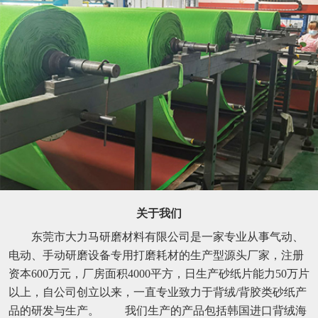
关于我们
东莞市大力马研磨材料有限公司是一家专业从事气动、
电动、手动研磨设备专用打磨耗材的生产型源头厂家，注册
资本600万元，厂房面积4000平方，日生产砂纸片能力50万片
以上，自公司创立以来，一直专业致力于背绒/背胶类砂纸产
品的研发与生产。 我们生产的产品包括韩国进口背绒海